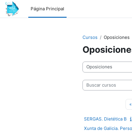
Salta al contenido principal
Página Principal
Cursos
Oposiciones
Oposicione
Categorías
Buscar cursos
«
SERGAS. Dietética B
Xunta de Galicia. Pers