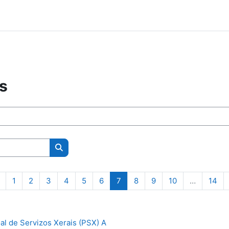
s
Buscar cursos
Página anterior
Página 1
Página 2
Página 3
Página 4
Página 5
Página 6
Página 7
Página 8
Página 9
Página 10
Pág
1
2
3
4
5
6
7
8
9
10
…
14
oal de Servizos Xerais (PSX) A