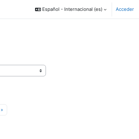
Español - Internacional ‎(es)‎
Acceder
ina 14
Siguiente página
»