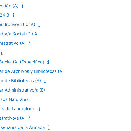
stión (A)
-24 B
istrativo/a ( C1A)
dor/a Social (PI) A
istrativo (A)
ocial (A) (Especifico)
iar de Archivos y Bibliotecas (A)
ar de Bibliotecas (A)
ar Administrativo/a (E)
rsos Naturales
sis de Laboratorio
strativo/a (A)
Arsenales de la Armada