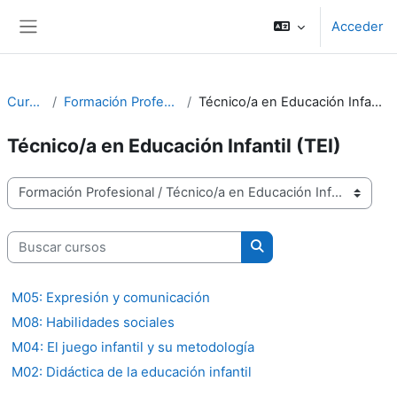
Salta al contenido principal
Acceder
Panel lateral
Cursos
Formación Profesional
Técnico/a en Educación Infantil (TEI)
Técnico/a en Educación Infantil (TEI)
Categorías
Buscar cursos
Buscar cursos
M05: Expresión y comunicación
M08: Habilidades sociales
M04: El juego infantil y su metodología
M02: Didáctica de la educación infantil