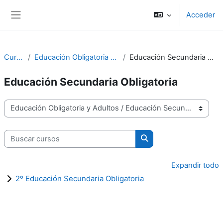
Salta al contenido principal
Acceder
Panel lateral
Cursos
Educación Obligatoria y Adultos
Educación Secundaria Obligatoria
Educación Secundaria Obligatoria
Categorías
Buscar cursos
Buscar cursos
Expandir todo
2º Educación Secundaria Obligatoria